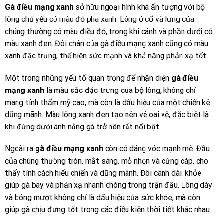
Gà điều mạng xanh
sở hữu ngoại hình khá ấn tượng với bộ
lông chủ yếu có màu đỏ pha xanh. Lông ở cổ và lưng của
chúng thường có màu điều đỏ, trong khi cánh và phần dưới có
màu xanh đen. Đôi chân của gà điều mạng xanh cũng có màu
xanh đặc trưng, thể hiện sức mạnh và khả năng phản xạ tốt.
Một trong những yếu tố quan trọng để nhận diện
gà điều
mạng xanh
là
màu sắc đặc trưng của
bộ lông, không chỉ
mang tính thẩm mỹ cao, mà còn là dấu hiệu của một chiến kê
dũng mãnh. Màu lông xanh đen tạo nên vẻ oai vệ, đặc biệt là
khi đứng dưới ánh nắng gà trở nên rất nổi bật.
Ngoài ra
gà điều mạng xanh
còn có dáng vóc mạnh mẽ. Đầu
của chúng thường tròn, mắt sáng, mỏ nhọn và cứng cáp, cho
thấy tính cách hiếu chiến và dũng mãnh. Đôi cánh dài, khỏe
giúp gà bay và phản xạ nhanh chóng trong trận đấu. Lông dày
và bóng mượt không chỉ là dấu hiệu của sức khỏe, mà còn
giúp gà chịu đựng tốt trong các điều kiện thời tiết khác nhau.