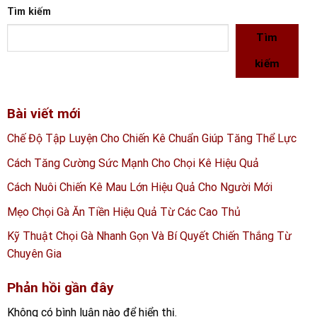
Tìm kiếm
Tìm
kiếm
Bài viết mới
Chế Độ Tập Luyện Cho Chiến Kê Chuẩn Giúp Tăng Thể Lực
Cách Tăng Cường Sức Mạnh Cho Chọi Kê Hiệu Quả
Cách Nuôi Chiến Kê Mau Lớn Hiệu Quả Cho Người Mới
Mẹo Chọi Gà Ăn Tiền Hiệu Quả Từ Các Cao Thủ
Kỹ Thuật Chọi Gà Nhanh Gọn Và Bí Quyết Chiến Thắng Từ
Chuyên Gia
Phản hồi gần đây
Không có bình luận nào để hiển thị.