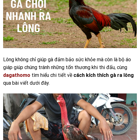
Lông không chỉ giúp gà đảm bảo sức khỏe mà còn là bộ áo
giáp giúp chúng tránh những tổn thương khi thi đấu, cùng
dagathomo
tìm hiểu chi tiết về
cách kích thích gà ra lông
qua
bài viết dưới đây.