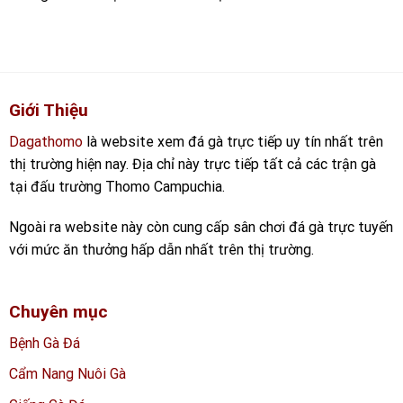
Giới Thiệu
Dagathomo
là website xem đá gà trực tiếp uy tín nhất trên
thị trường hiện nay. Địa chỉ này trực tiếp tất cả các trận gà
tại đấu trường Thomo Campuchia.
Ngoài ra website này còn cung cấp sân chơi đá gà trực tuyến
với mức ăn thưởng hấp dẫn nhất trên thị trường.
Chuyên mục
Bệnh Gà Đá
Cẩm Nang Nuôi Gà