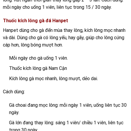
mỗi ngày cho uống 1 viên, liên tục trong 15 / 30 ngày.
Thuốc kích lông gà đá Hanpet
Hanpet dùng cho gà đến mùa thay lông, kích lông mọc nhanh
và dài. Dùng cho gà có lông yếu, hay gãy, giúp cho lông cứng
cáp hơn, lông bóng mượt hơn.
Mỗi ngày cho gà uống 1 viên.
Thuốc kích lông gà Nam Cận
Kích lông gà mọc nhanh, lông mượt, dẻo dai.
Cách dùng:
Gà choai đang mọc lông: mỗi ngày 1 viên, uống liên tục 30
ngày.
Gà lớn đang thay lông: sáng 1 viên/ chiều 1 viên, liên tục
trong 30 ngày.