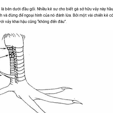
 là bên dưới đầu gối. Nhiều kê sư cho biết gà sở hữu vảy này hầ
nh và đừng để ngoại hình của nó đánh lừa. Bởi một vài chiến kê c
với vảy khai hậu cũng “không đến đâu”.