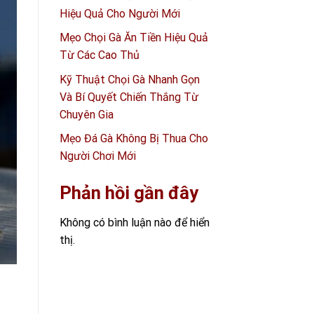
Hiệu Quả Cho Người Mới
Mẹo Chọi Gà Ăn Tiền Hiệu Quả
Từ Các Cao Thủ
Kỹ Thuật Chọi Gà Nhanh Gọn
Và Bí Quyết Chiến Thắng Từ
Chuyên Gia
Mẹo Đá Gà Không Bị Thua Cho
Người Chơi Mới
Phản hồi gần đây
Không có bình luận nào để hiển
thị.