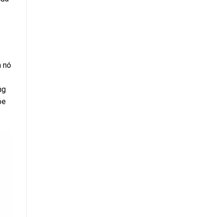
à nó
ng
ỏe