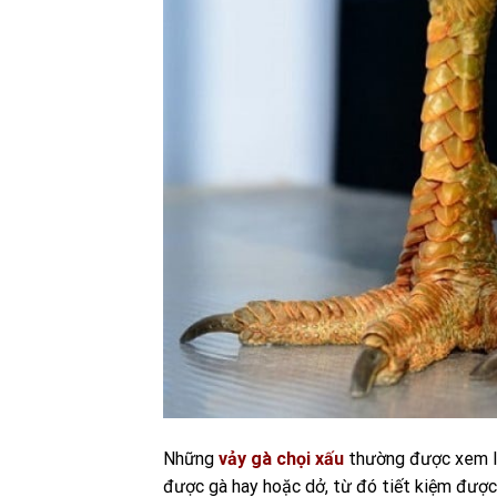
Những
vảy gà chọi xấu
thường được xem là 
được gà hay hoặc dở, từ đó tiết kiệm được