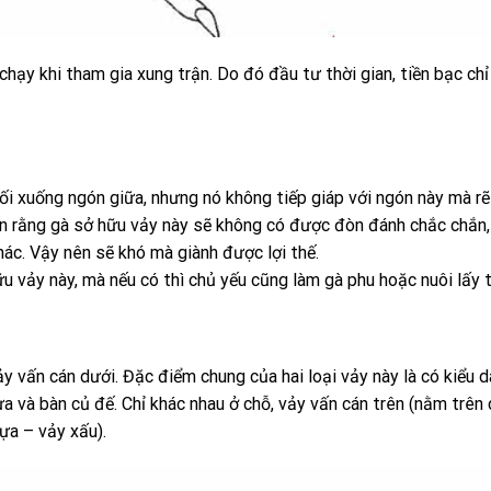
hạy khi tham gia xung trận. Do đó đầu tư thời gian, tiền bạc chỉ
i xuống ngón giữa, nhưng nó không tiếp giáp với ngón này mà rẽ
in rằng gà sở hữu vảy này sẽ không có được đòn đánh chắc chắn,
ác. Vậy nên sẽ khó mà giành được lợi thế.
 vảy này, mà nếu có thì chủ yếu cũng làm gà phu hoặc nuôi lấy t
y vấn cán dưới. Đặc điểm chung của hai loại vảy này là có kiểu 
 và bàn củ đế. Chỉ khác nhau ở chỗ, vảy vấn cán trên (nằm trên
ựa – vảy xấu).