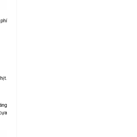
 phí
hịt.
dáng
 cựa