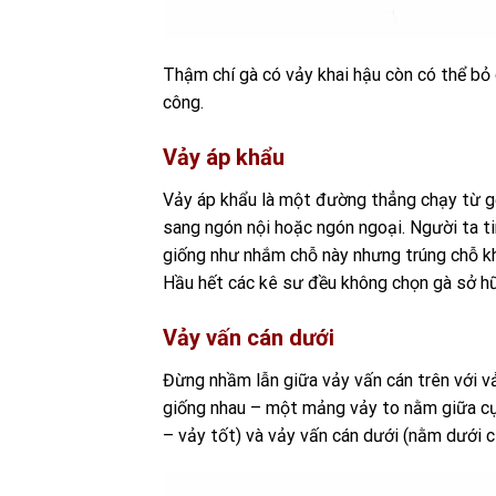
Thậm chí gà có vảy khai hậu còn có thể bỏ c
công.
Vảy áp khẩu
Vảy áp khẩu là một đường thẳng chạy từ gố
sang ngón nội hoặc ngón ngoại. Người ta t
giống như nhắm chỗ này nhưng trúng chỗ kh
Hầu hết các kê sư đều không chọn gà sở hữu
Vảy vấn cán dưới
Đừng nhầm lẫn giữa vảy vấn cán trên với vả
giống nhau – một mảng vảy to nằm giữa cựa
– vảy tốt) và vảy vấn cán dưới (nằm dưới c