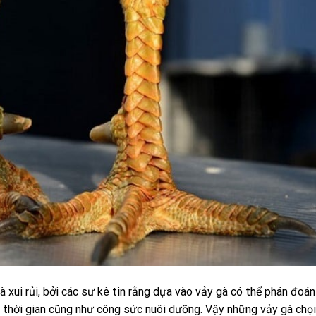
xui rủi, bởi các sư kê tin rằng dựa vào vảy gà có thể phán đoán
 thời gian cũng như công sức nuôi dưỡng. Vậy những vảy gà chọi