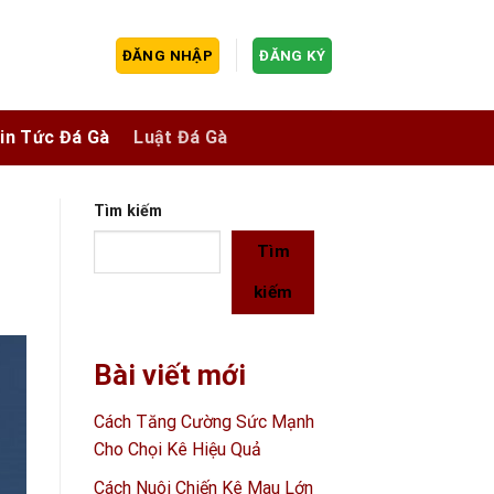
ĐĂNG NHẬP
ĐĂNG KÝ
in Tức Đá Gà
Luật Đá Gà
Tìm kiếm
Tìm
kiếm
Bài viết mới
Cách Tăng Cường Sức Mạnh
Cho Chọi Kê Hiệu Quả
Cách Nuôi Chiến Kê Mau Lớn