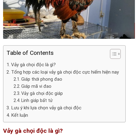
Table of Contents
Vảy gà chọi độc là gì?
Tổng hợp các loại vảy gà chọi độc cực hiếm hiện nay
Giáp thới phong đao
Giáp mã vi đao
Vảy gà chọi độc giáp
Linh giáp bất tử
Lưu ý khi lựa chọn vảy gà chọi độc
Kết luận
Vảy gà chọi độc là gì?