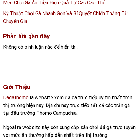
Mẹo Chọi Gà Ăn Tiền Hiệu Quả Từ Các Cao Thủ
Kỹ Thuật Chọi Gà Nhanh Gọn Và Bí Quyết Chiến Thắng Từ
Chuyên Gia
Phản hồi gần đây
Không có bình luận nào để hiển thị.
Giới Thiệu
Dagathomo
là website xem đá gà trực tiếp uy tín nhất trên
thị trường hiện nay. Địa chỉ này trực tiếp tất cả các trận gà
tại đấu trường Thomo Campuchia.
Ngoài ra website này còn cung cấp sân chơi đá gà trực tuyến
với mức ăn thưởng hấp dẫn nhất trên thị trường.