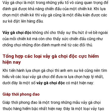
Vảy gà chọi là một trong những yếu tố vô cùng quan trọng để
đánh giá được khả năng chiến đấu của một chiến kê. Khi lựa
chọn một chiến kê thì vảy gà cũng là một điều kiện được các
sư kê đặt lên hàng đầu.
Vảy gà chọi độc
không chỉ cho thấy sự thu hút ở vẻ bề ngoài
của mỗi chiến kê mà còn cho thấy sức chiến đấu cũng như
chống chọi những đòn đánh mạnh mẽ từ các đối thủ.
Tổng hợp các loại vảy gà chọi độc cực hiếm
hiện nay
Khi tiến hành lựa chọn gà chọi thì anh em sư kê cũng nên tìm
hiểu về các loại vảy gà chọi để đưa ra lựa chọn hợp lý nhất,
dưới đây là một số
vảy gà chọi độc
có mặt hiện nay:
Giáp thới phong đao
Giáp thới phong đao là một trong những mẫu vảy gà chọi
thuộc hàng hiếm bậc nhất hiện nay. Đây là một loại vảy tạo