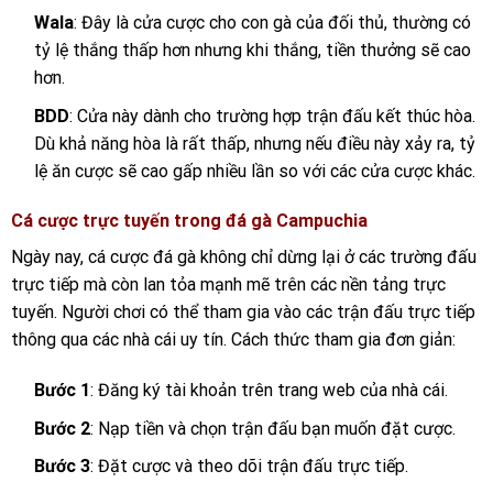
Wala
: Đây là cửa cược cho con gà của đối thủ, thường có
tỷ lệ thắng thấp hơn nhưng khi thắng, tiền thưởng sẽ cao
hơn​.
BDD
: Cửa này dành cho trường hợp trận đấu kết thúc hòa.
Dù khả năng hòa là rất thấp, nhưng nếu điều này xảy ra, tỷ
lệ ăn cược sẽ cao gấp nhiều lần so với các cửa cược khác​.
Cá cược trực tuyến trong đá gà Campuchia
Ngày nay, cá cược đá gà không chỉ dừng lại ở các trường đấu
trực tiếp mà còn lan tỏa mạnh mẽ trên các nền tảng trực
tuyến. Người chơi có thể tham gia vào các trận đấu trực tiếp
thông qua các nhà cái uy tín. Cách thức tham gia đơn giản:
Bước 1
: Đăng ký tài khoản trên trang web của nhà cái.
Bước 2
: Nạp tiền và chọn trận đấu bạn muốn đặt cược.
Bước 3
: Đặt cược và theo dõi trận đấu trực tiếp​.