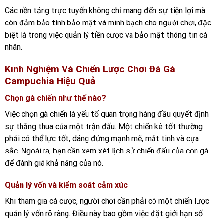
Các nền tảng trực tuyến không chỉ mang đến sự tiện lợi mà
còn đảm bảo tính bảo mật và minh bạch cho người chơi, đặc
biệt là trong việc quản lý tiền cược và bảo mật thông tin cá
nhân​.
Kinh Nghiệm Và Chiến Lược Chơi Đá Gà
Campuchia Hiệu Quả
Chọn gà chiến như thế nào?
Việc chọn gà chiến là yếu tố quan trọng hàng đầu quyết định
sự thắng thua của một trận đấu. Một chiến kê tốt thường
phải có thể lực tốt, dáng đứng mạnh mẽ, mắt tinh và cựa
sắc. Ngoài ra, bạn cần xem xét lịch sử chiến đấu của con gà
để đánh giá khả năng của nó​.
Quản lý vốn và kiểm soát cảm xúc
Khi tham gia cá cược, người chơi cần phải có một chiến lược
quản lý vốn rõ ràng. Điều này bao gồm việc đặt giới hạn số