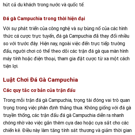
hút cả du khách trong nước và quốc tế​.
Đá gà Campuchia trong thời hiện đại
Với sự phát triển của công nghệ và sự bùng nổ của các hình
thức cá cược trực tuyến, đá gà Campuchia đã thay đổi nhiều
so với trước đây. Hiện nay, ngoài việc đến trực tiếp trường
đấu, người chơi có thể theo dõi các trận đá gà qua màn hình
máy tính hoặc điện thoại, tham gia đặt cược từ xa một cách
tiện lợi​.
Luật Chơi Đá Gà Campuchia
Các quy tắc cơ bản của trận đấu
Trong mỗi trận đá gà Campuchia, trọng tài đóng vai trò quan
trọng trong việc phân định thắng thua. Không giống với đá gà
truyền thống, các trận đấu đá gà Campuchia diễn ra nhanh
chóng nhờ vào việc gắn thêm cựa dao hoặc cựa sắt cho các
chiến kê. Điều này làm tăng tính sát thương và giảm thời gian