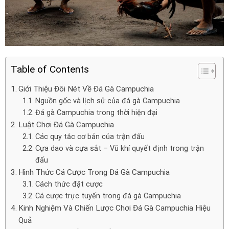
Table of Contents
Giới Thiệu Đôi Nét Về Đá Gà Campuchia
Nguồn gốc và lịch sử của đá gà Campuchia
Đá gà Campuchia trong thời hiện đại
Luật Chơi Đá Gà Campuchia
Các quy tắc cơ bản của trận đấu
Cựa dao và cựa sắt – Vũ khí quyết định trong trận
đấu
Hình Thức Cá Cược Trong Đá Gà Campuchia
Cách thức đặt cược
Cá cược trực tuyến trong đá gà Campuchia
Kinh Nghiệm Và Chiến Lược Chơi Đá Gà Campuchia Hiệu
Quả