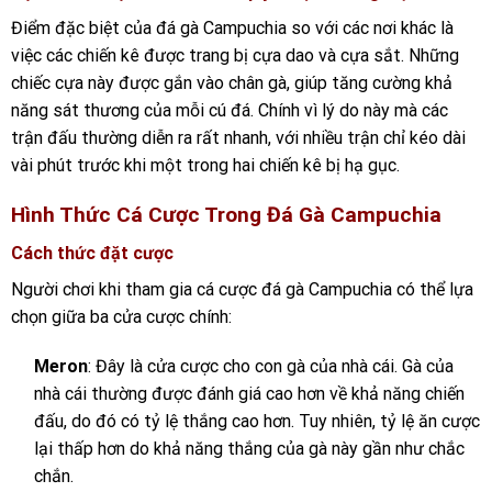
Điểm đặc biệt của đá gà Campuchia so với các nơi khác là
việc các chiến kê được trang bị cựa dao và cựa sắt. Những
chiếc cựa này được gắn vào chân gà, giúp tăng cường khả
năng sát thương của mỗi cú đá. Chính vì lý do này mà các
trận đấu thường diễn ra rất nhanh, với nhiều trận chỉ kéo dài
vài phút trước khi một trong hai chiến kê bị hạ gục​.
Hình Thức Cá Cược Trong Đá Gà Campuchia
Cách thức đặt cược
Người chơi khi tham gia cá cược đá gà Campuchia có thể lựa
chọn giữa ba cửa cược chính:
Meron
: Đây là cửa cược cho con gà của nhà cái. Gà của
nhà cái thường được đánh giá cao hơn về khả năng chiến
đấu, do đó có tỷ lệ thắng cao hơn. Tuy nhiên, tỷ lệ ăn cược
lại thấp hơn do khả năng thắng của gà này gần như chắc
chắn​.