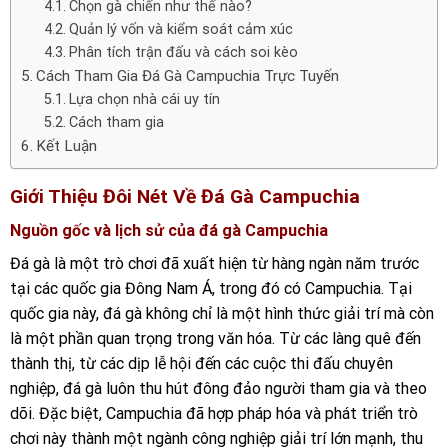
Chọn gà chiến như thế nào?
Quản lý vốn và kiểm soát cảm xúc
Phân tích trận đấu và cách soi kèo
Cách Tham Gia Đá Gà Campuchia Trực Tuyến
Lựa chọn nhà cái uy tín
Cách tham gia
Kết Luận
Giới Thiệu Đôi Nét Về Đá Gà Campuchia
Nguồn gốc và lịch sử của đá gà Campuchia
Đá gà là một trò chơi đã xuất hiện từ hàng ngàn năm trước
tại các quốc gia Đông Nam Á, trong đó có Campuchia. Tại
quốc gia này, đá gà không chỉ là một hình thức giải trí mà còn
là một phần quan trọng trong văn hóa. Từ các làng quê đến
thành thị, từ các dịp lễ hội đến các cuộc thi đấu chuyên
nghiệp, đá gà luôn thu hút đông đảo người tham gia và theo
dõi. Đặc biệt, Campuchia đã hợp pháp hóa và phát triển trò
chơi này thành một ngành công nghiệp giải trí lớn mạnh, thu