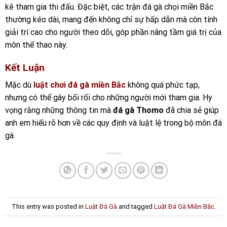
kê tham gia thi đấu. Đặc biệt, các trận đá gà chọi miền Bắc
thường kéo dài, mang đến không chỉ sự hấp dẫn mà còn tính
giải trí cao cho người theo dõi, góp phần nâng tầm giá trị của
môn thể thao này.
Kết Luận
Mặc dù
luật chơi đá gà miền Bắc
không quá phức tạp,
nhưng có thể gây bối rối cho những người mới tham gia. Hy
vọng rằng những thông tin mà
đá gà Thomo
đã chia sẻ giúp
anh em hiểu rõ hơn về các quy định và luật lệ trong bộ môn đá
gà.
This entry was posted in
Luật Đá Gà
and tagged
Luật Đá Gà Miền Bắc
.