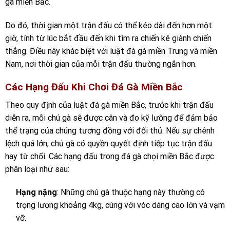
gà miền Bắc.
Do đó, thời gian một trận đấu có thể kéo dài đến hơn một
giờ, tính từ lúc bắt đầu đến khi tìm ra chiến kê giành chiến
thắng. Điều này khác biệt với luật đá gà miền Trung và miền
Nam, nơi thời gian của mỗi trận đấu thường ngắn hơn.
Các Hạng Đấu Khi Chơi Đá Gà Miền Bắc
Theo quy định của luật đá gà miền Bắc, trước khi trận đấu
diễn ra, mỗi chú gà sẽ được cân và đo kỹ lưỡng để đảm bảo
thể trạng của chúng tương đồng với đối thủ. Nếu sự chênh
lệch quá lớn, chủ gà có quyền quyết định tiếp tục trận đấu
hay từ chối. Các hạng đấu trong đá gà chọi miền Bắc được
phân loại như sau:
Hạng nặng
: Những chú gà thuộc hạng này thường có
trọng lượng khoảng 4kg, cùng với vóc dáng cao lớn và vạm
vỡ.