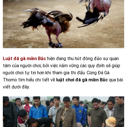
Luật đá gà miền Bắc
hiện đang thu hút đông đảo sự quan
tâm của người chơi, bởi v
iệc nắm vững các quy định sẽ giúp
người chơi tự tin hơn khi tham gia thi đấu. Cùng Đá Gà
Thomo tìm hiểu chi tiết về
luật chơi đá gà miền Bắc
qua bài
viết dưới đây.