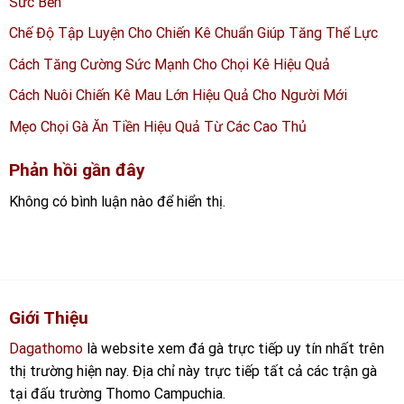
Sức Bền
Chế Độ Tập Luyện Cho Chiến Kê Chuẩn Giúp Tăng Thể Lực
Cách Tăng Cường Sức Mạnh Cho Chọi Kê Hiệu Quả
Cách Nuôi Chiến Kê Mau Lớn Hiệu Quả Cho Người Mới
Mẹo Chọi Gà Ăn Tiền Hiệu Quả Từ Các Cao Thủ
Phản hồi gần đây
Không có bình luận nào để hiển thị.
Giới Thiệu
Dagathomo
là website xem đá gà trực tiếp uy tín nhất trên
thị trường hiện nay. Địa chỉ này trực tiếp tất cả các trận gà
tại đấu trường Thomo Campuchia.