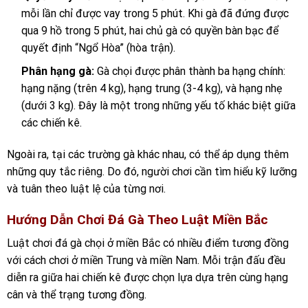
mỗi lần chỉ được vay trong 5 phút. Khi gà đã đứng được
qua 9 hồ trong 5 phút, hai chủ gà có quyền bàn bạc để
quyết định “Ngổ Hòa” (hòa trận).
Phân hạng gà:
Gà chọi được phân thành ba hạng chính:
hạng nặng (trên 4 kg), hạng trung (3-4 kg), và hạng nhẹ
(dưới 3 kg). Đây là một trong những yếu tố khác biệt giữa
các chiến kê.
Ngoài ra, tại các trường gà khác nhau, có thể áp dụng thêm
những quy tắc riêng. Do đó, người chơi cần tìm hiểu kỹ lưỡng
và tuân theo luật lệ của từng nơi.
Hướng Dẫn Chơi Đá Gà Theo Luật Miền Bắc
Luật chơi đá gà chọi ở miền Bắc có nhiều điểm tương đồng
với cách chơi ở miền Trung và miền Nam. Mỗi trận đấu đều
diễn ra giữa hai chiến kê được chọn lựa dựa trên cùng hạng
cân và thể trạng tương đồng.