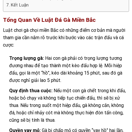
Kết Luận
Tổng Quan Về Luật Đá Gà Miền Bắc
Luật chơi gà chọi miền Bắc có những điểm cơ bản mà người
tham gia cần nắm rõ trước khi bước vào các trận đấu và cá
cược:
Trọng lượng gà:
Hai con gà phải có trọng lượng tương
đương nhau để tạo thành một kèo đấu hợp lệ. Mỗi hiệp
đấu, gọi là một “hồ”, kéo dài khoảng 15 phút, sau đó gà
được nghỉ giải lao 5 phút.
Quy định thua cuộc:
Nếu một con gà chết trong khi đấu,
hoặc bỏ chạy và không tiếp tục chiến đấu, thì sẽ bị xử
thua. Nếu trong suốt một hiệp đấu, gà không cắn, không
đá, hoặc chỉ nhảy cót mà không thực hiện đòn tấn công,
cũng sẽ bị tính là thua.
Quyền vay mỏ:
Gà bị chấp mỏ có quyền “vay hồ” hai lần,