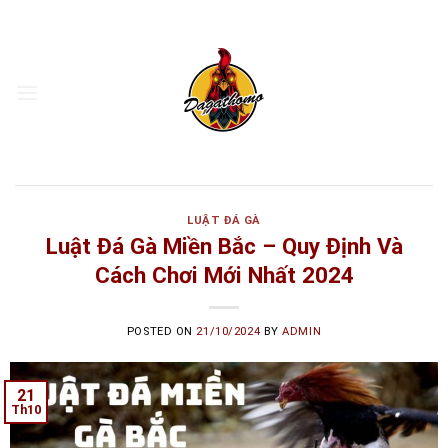
Skip
to
content
LUẬT ĐÁ GÀ
Luật Đá Gà Miền Bắc – Quy Định Và
Cách Chơi Mới Nhất 2024
POSTED ON
21/10/2024
BY
ADMIN
21
Th10