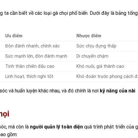
ng ta cần biết về các loại gà chọi phổ biến. Dưới đây là bảng tổng
Ưu điểm
Nhược điểm
Đòn đánh nhanh, chính xác
Sức chịu đựng thấp
Sức mạnh lớn, đòn đánh mạnh
Di chuyển chậm
Tinh thần chiến đấu cao
Khó nuôi, giá thành cao
Linh hoạt, thích nghi tốt
Khó đoán trước phong cách đ
óc và huấn luyện khác nhau, và đó chính là nơi
kỹ năng của nài
họi
sóc, mà còn là
người quản lý toàn diện
quá trình phát triển của 
bao gồm: