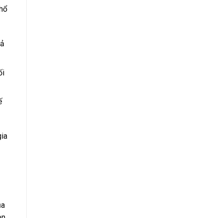
phổ
hả
ối
ế
gia
ủa
òn