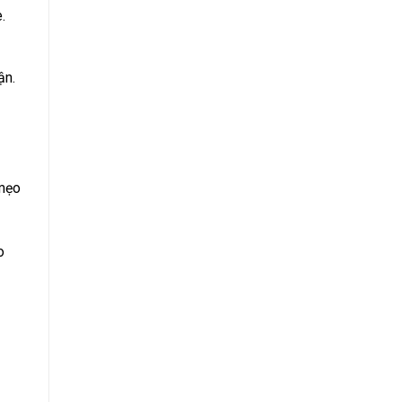
.
ận.
 mẹo
o