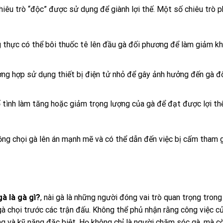
chiêu trò “độc” được sử dụng để giành lợi thế. Một số chiêu trò 
g thực có thể bôi thuốc tê lên đầu gà đối phương để làm giảm k
ờng hợp sử dụng thiết bị điện tử nhỏ để gây ảnh hưởng đến gà đ
ố tình làm tăng hoặc giảm trọng lượng của gà để đạt được lợi th
ồng chọi gà lên án mạnh mẽ và có thể dẫn đến việc bị cấm tham 
gà là gà gì
?
, nài gà là những người đóng vai trò quan trọng trong
à chọi trước các trận đấu. K
hông thể phủ nhận rằng công việc c
ộng và kỹ năng đặc biệt. Họ không chỉ là người chăm sóc gà, mà c