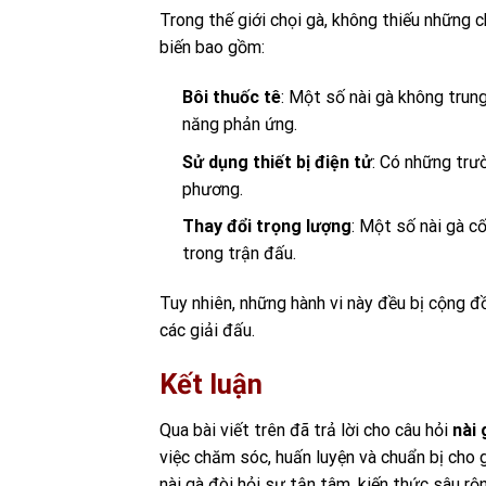
Trong thế giới chọi gà, không thiếu những 
biến bao gồm:
Bôi thuốc tê
: Một số nài gà không trun
năng phản ứng.
Sử dụng thiết bị điện tử
: Có những trư
phương.
Thay đổi trọng lượng
: Một số nài gà c
trong trận đấu.
Tuy nhiên, những hành vi này đều bị cộng đ
các giải đấu.
Kết luận
Qua bài viết trên đã trả lời cho câu hỏi
nài 
việc chăm sóc, huấn luyện và chuẩn bị cho g
nài gà đòi hỏi sự tận tâm, kiến thức sâu r