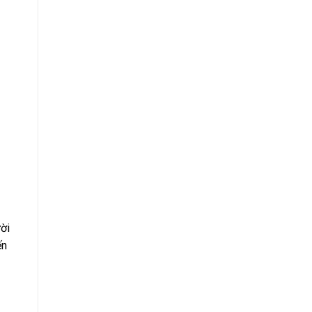
ời
ến