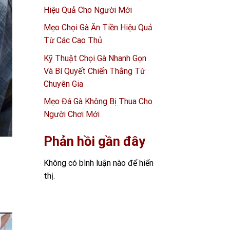
Hiệu Quả Cho Người Mới
Mẹo Chọi Gà Ăn Tiền Hiệu Quả
Từ Các Cao Thủ
Kỹ Thuật Chọi Gà Nhanh Gọn
Và Bí Quyết Chiến Thắng Từ
Chuyên Gia
Mẹo Đá Gà Không Bị Thua Cho
Người Chơi Mới
Phản hồi gần đây
Không có bình luận nào để hiển
thị.