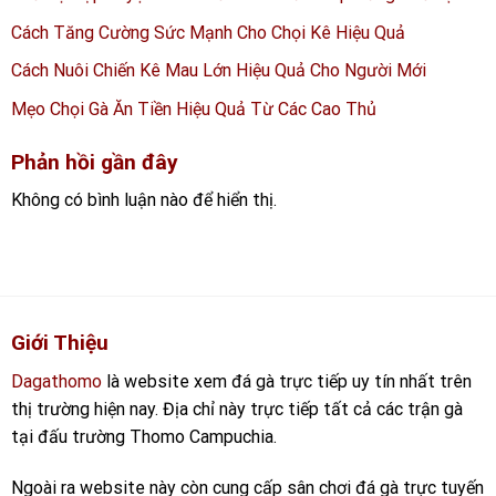
Cách Tăng Cường Sức Mạnh Cho Chọi Kê Hiệu Quả
Cách Nuôi Chiến Kê Mau Lớn Hiệu Quả Cho Người Mới
Mẹo Chọi Gà Ăn Tiền Hiệu Quả Từ Các Cao Thủ
Phản hồi gần đây
Không có bình luận nào để hiển thị.
Giới Thiệu
Dagathomo
là website xem đá gà trực tiếp uy tín nhất trên
thị trường hiện nay. Địa chỉ này trực tiếp tất cả các trận gà
tại đấu trường Thomo Campuchia.
Ngoài ra website này còn cung cấp sân chơi đá gà trực tuyến