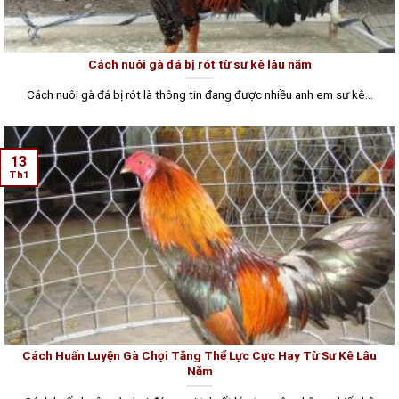
Cách nuôi gà đá bị rót từ sư kê lâu năm
Cách nuôi gà đá bị rót là thông tin đang được nhiều anh em sư kê...
13
Th1
Cách Huấn Luyện Gà Chọi Tăng Thể Lực Cực Hay Từ Sư Kê Lâu
Năm