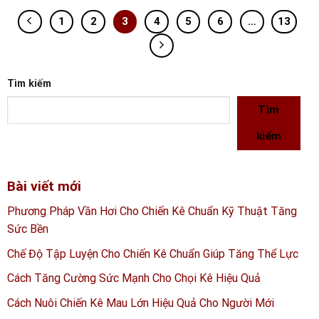
1
2
3
4
5
6
…
13
Tìm kiếm
Tìm
kiếm
Bài viết mới
Phương Pháp Vần Hơi Cho Chiến Kê Chuẩn Kỹ Thuật Tăng
Sức Bền
Chế Độ Tập Luyện Cho Chiến Kê Chuẩn Giúp Tăng Thể Lực
Cách Tăng Cường Sức Mạnh Cho Chọi Kê Hiệu Quả
Cách Nuôi Chiến Kê Mau Lớn Hiệu Quả Cho Người Mới