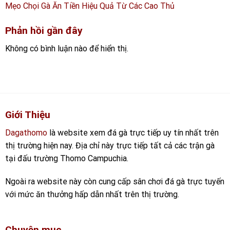
Mẹo Chọi Gà Ăn Tiền Hiệu Quả Từ Các Cao Thủ
Phản hồi gần đây
Không có bình luận nào để hiển thị.
Giới Thiệu
Dagathomo
là website xem đá gà trực tiếp uy tín nhất trên
thị trường hiện nay. Địa chỉ này trực tiếp tất cả các trận gà
tại đấu trường Thomo Campuchia.
Ngoài ra website này còn cung cấp sân chơi đá gà trực tuyến
với mức ăn thưởng hấp dẫn nhất trên thị trường.
Chuyên mục