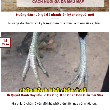
Hướng dẫn nuôi gà đá nhanh lên ký cho người mới
Nuôi gà đá nhanh lên ký là mục tiêu của nhiều anh em sư kê, bởi...
14
Th10
Bí Quyết Đánh Bay Nỗi Lo Gà Chọi Khô Chân Đơn Giản Tại Nhà
Gà bị khô chân là vấn đề khá phổ biến hiện nay với nhiều sư...