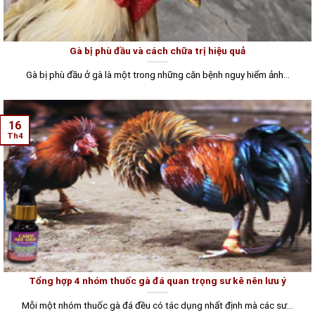
Gà bị phù đầu và cách chữa trị hiệu quả
Gà bị phù đầu ở gà là một trong những căn bệnh nguy hiểm ảnh...
16
Th4
Tổng hợp 4 nhóm thuốc gà đá quan trọng sư kê nên lưu ý
Mỗi một nhóm thuốc gà đá đều có tác dụng nhất định mà các sư...