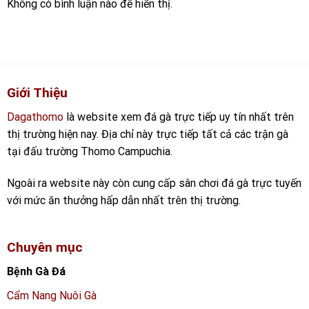
Không có bình luận nào để hiển thị.
Giới Thiệu
Dagathomo
là website xem đá gà trực tiếp uy tín nhất trên
thị trường hiện nay. Địa chỉ này trực tiếp tất cả các trận gà
tại đấu trường Thomo Campuchia.
Ngoài ra website này còn cung cấp sân chơi đá gà trực tuyến
với mức ăn thưởng hấp dẫn nhất trên thị trường.
Chuyên mục
Bệnh Gà Đá
Cẩm Nang Nuôi Gà