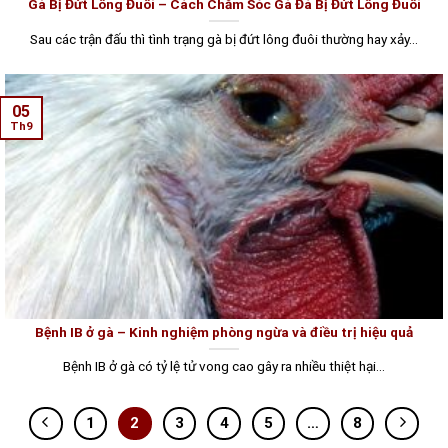
Gà Bị Đứt Lông Đuôi – Cách Chăm Sóc Gà Đá Bị Đứt Lông Đuôi
Sau các trận đấu thì tình trạng gà bị đứt lông đuôi thường hay xảy...
05
Th9
Bệnh IB ở gà – Kinh nghiệm phòng ngừa và điều trị hiệu quả
Bệnh IB ở gà có tỷ lệ tử vong cao gây ra nhiều thiệt hại...
1
2
3
4
5
…
8