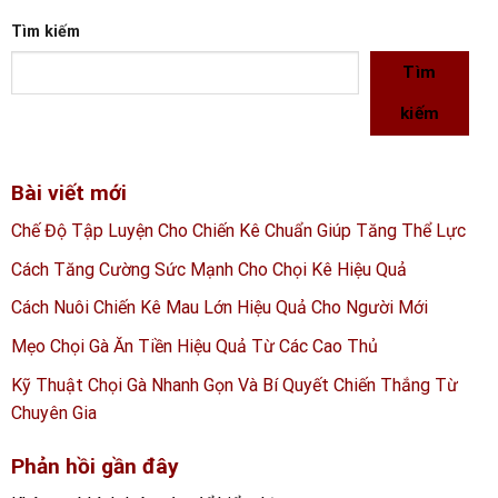
Tìm kiếm
Tìm
kiếm
Bài viết mới
Chế Độ Tập Luyện Cho Chiến Kê Chuẩn Giúp Tăng Thể Lực
Cách Tăng Cường Sức Mạnh Cho Chọi Kê Hiệu Quả
Cách Nuôi Chiến Kê Mau Lớn Hiệu Quả Cho Người Mới
Mẹo Chọi Gà Ăn Tiền Hiệu Quả Từ Các Cao Thủ
Kỹ Thuật Chọi Gà Nhanh Gọn Và Bí Quyết Chiến Thắng Từ
Chuyên Gia
Phản hồi gần đây