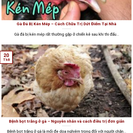
Gà Đá Bị Kén Mép – Cách Chữa Trị Dứt Điểm Tại Nhà
Gà đá bị kén mép rất thường gặp ở chiến kê sau khi thi đấu...
20
Th8
Bệnh bọt trắng ở gà – Nguyên nhân và cách điều trị đơn giản
Bệnh bọt trắng ở gà là mối đe dọa nghiêm trọng đối với người chăn...